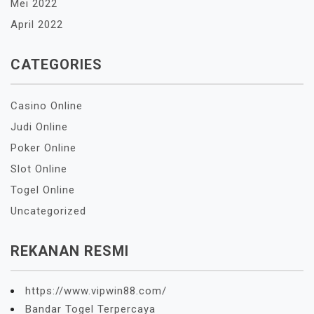
Mei 2022
April 2022
CATEGORIES
Casino Online
Judi Online
Poker Online
Slot Online
Togel Online
Uncategorized
REKANAN RESMI
https://www.vipwin88.com/
Bandar Togel Terpercaya