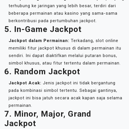
terhubung ke jaringan yang lebih besar, terdiri dari
beberapa permainan atau kasino yang sama-sama
berkontribusi pada pertumbuhan jackpot.
5.
In-Game Jackpot
Jackpot dalam Permainan:
Terkadang, slot online
memiliki fitur jackpot khusus di dalam permainan itu
sendiri. Ini dapat diaktifkan melalui putaran bonus,
simbol khusus, atau fitur tertentu dalam permainan.
6.
Random Jackpot
Jackpot Acak:
Jenis jackpot ini tidak bergantung
pada kombinasi simbol tertentu. Sebagai gantinya,
jackpot ini bisa jatuh secara acak kapan saja selama
permainan.
7.
Minor, Major, Grand
Jackpot