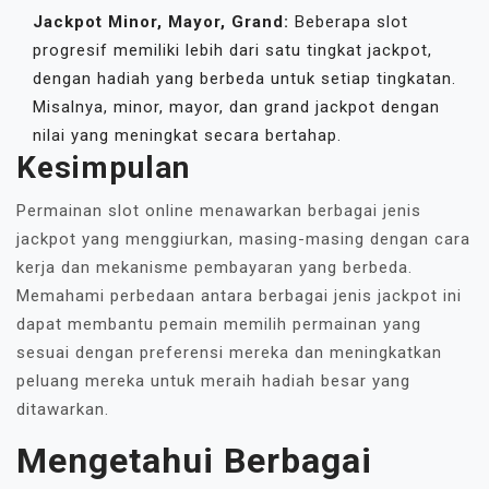
Jackpot Minor, Mayor, Grand:
Beberapa slot
progresif memiliki lebih dari satu tingkat jackpot,
dengan hadiah yang berbeda untuk setiap tingkatan.
Misalnya, minor, mayor, dan grand jackpot dengan
nilai yang meningkat secara bertahap.
Kesimpulan
Permainan slot online menawarkan berbagai jenis
jackpot yang menggiurkan, masing-masing dengan cara
kerja dan mekanisme pembayaran yang berbeda.
Memahami perbedaan antara berbagai jenis jackpot ini
dapat membantu pemain memilih permainan yang
sesuai dengan preferensi mereka dan meningkatkan
peluang mereka untuk meraih hadiah besar yang
ditawarkan.
Mengetahui Berbagai