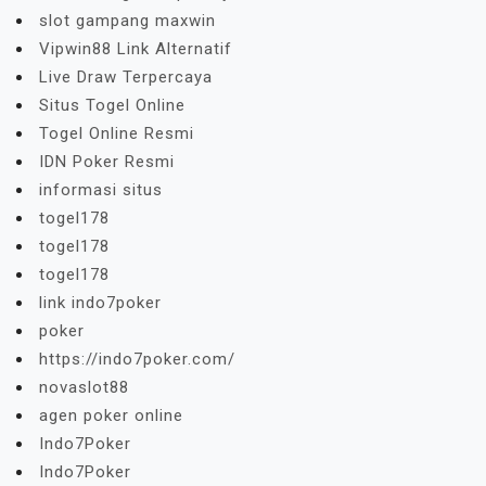
slot gampang maxwin
Vipwin88 Link Alternatif
Live Draw Terpercaya
Situs Togel Online
Togel Online Resmi
IDN Poker Resmi
informasi situs
togel178
togel178
togel178
link indo7poker
poker
https://indo7poker.com/
novaslot88
agen poker online
Indo7Poker
Indo7Poker