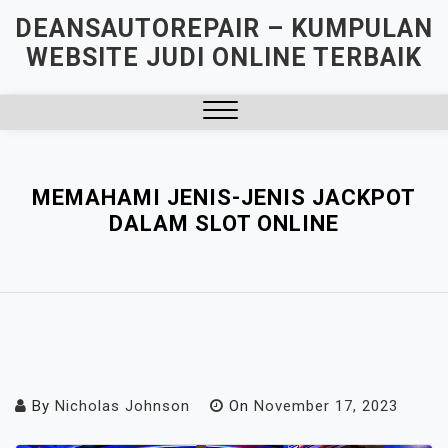
Skip
DEANSAUTOREPAIR – KUMPULAN
to
WEBSITE JUDI ONLINE TERBAIK
content
Close
Menu
MEMAHAMI JENIS-JENIS JACKPOT
DALAM SLOT ONLINE
By
Nicholas Johnson
On
November 17, 2023