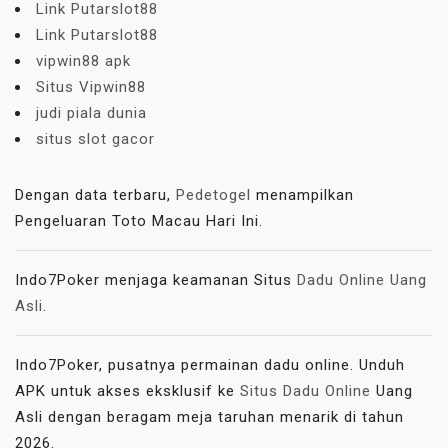
Link Putarslot88
Link Putarslot88
vipwin88 apk
Situs Vipwin88
judi piala dunia
situs slot gacor
Dengan data terbaru,
Pedetogel
menampilkan
Pengeluaran Toto Macau Hari Ini.
Indo7Poker menjaga keamanan Situs
Dadu Online Uang
Asli
.
Indo7Poker, pusatnya permainan dadu online. Unduh
APK untuk akses eksklusif ke
Situs Dadu Online
Uang
Asli dengan beragam meja taruhan menarik di tahun
2026.