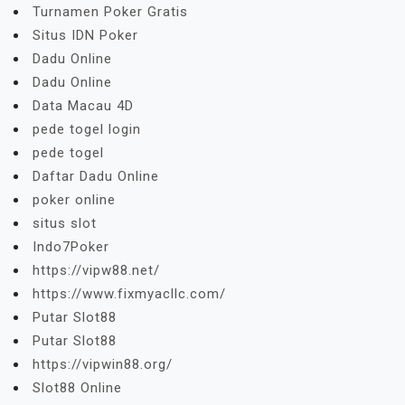
Turnamen Poker Gratis
Situs IDN Poker
Dadu Online
Dadu Online
Data Macau 4D
pede togel login
pede togel
Daftar Dadu Online
poker online
situs slot
Indo7Poker
https://vipw88.net/
https://www.fixmyacllc.com/
Putar Slot88
Putar Slot88
https://vipwin88.org/
Slot88 Online