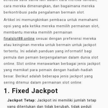
cara mereka dimenangkan, dan bagaimana mereka
berkontribusi pada pengalaman bermain slot.
Artikel ini memungkinkan pembaca untuk memahami
opsi yang ada ketika mereka memilih permainan slot,
membantu mereka memilih permainan
finalslot88.online
sesuai dengan preferensi mereka
atau keinginan mereka untuk bermain untuk jackpot
tertentu. Ini adalah panduan yang informatif bagi
pemula dan pemain berpengalaman dalam dunia slot
online. Slot online menawarkan berbagai jenis jackpot
yang memikat para pemain dengan hadiah-hadiah
besar. Berikut adalah beberapa jenis jackpot yang
sering ditemui dalam permainan slot online:
1.
Fixed Jackpot
Jackpot Tetap:
Jackpot ini memiliki jumlah tetap
yang ditentukan dan tidak berubah, tidak peduli