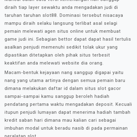
diraih tiap layer sewaktu anda mengadakan judi di
taruhan taruhan slot88. Dominasi tersebut nisacaya
mampu diraih selaku langsung terlibat asal selagi
pemain melewati agen situs online untuk membuat
game judi ini. Sebagian bettor dapat dapat hasil tertulis
asalkan penjudi memenuhi sedikit tolak ukur yang
dipastikan ditetapkan oleh pihak situs terbesit
keaktifan anda melewati website dia orang.
Macam-bentuk kejayaan nang sanggup digapai yaitu
nang yang utama artinya dengan semua pemain baru
dimana melakukan daftar id dalam situs slot gacor
sampai-sampai kamu sanggup beroleh hadiah
pendatang pertama waktu mengadakan deposit. Kecuali
itupun penjudi lumayan dapat menerima hadiah tambah
kredit saban hari dimana mau kalian cari sebagai
imbuhan modal untuk beradu nasib di pada permainan
peralatan slot.