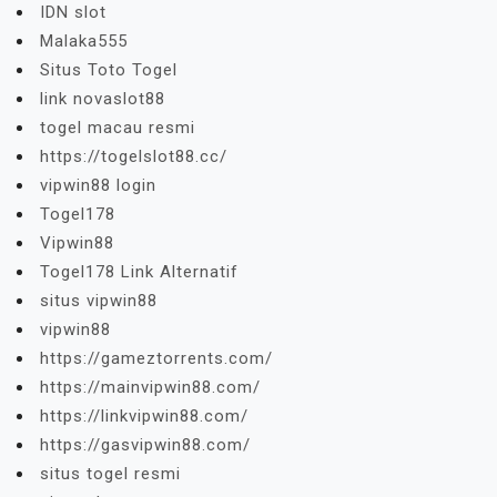
IDN slot
Malaka555
Situs Toto Togel
link novaslot88
togel macau resmi
https://togelslot88.cc/
vipwin88 login
Togel178
Vipwin88
Togel178 Link Alternatif
situs vipwin88
vipwin88
https://gameztorrents.com/
https://mainvipwin88.com/
https://linkvipwin88.com/
https://gasvipwin88.com/
situs togel resmi