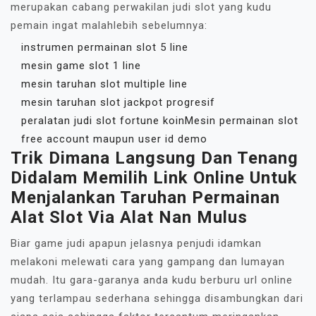
merupakan cabang perwakilan judi slot yang kudu
pemain ingat malahlebih sebelumnya:
instrumen permainan slot 5 line
mesin game slot 1 line
mesin taruhan slot multiple line
mesin taruhan slot jackpot progresif
peralatan judi slot fortune koinMesin permainan slot
free account maupun user id demo
Trik Dimana Langsung Dan Tenang
Didalam Memilih Link Online Untuk
Menjalankan Taruhan Permainan
Alat Slot Via Alat Nan Mulus
Biar game judi apapun jelasnya penjudi idamkan
melakoni melewati cara yang gampang dan lumayan
mudah. Itu gara-garanya anda kudu berburu url online
yang terlampau sederhana sehingga disambungkan dari