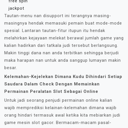
free spin
jackpot
Tautan-menu nan disupport ini terangnya masing-
masingnya hendak memasuki pemain buat mode-mode
spesial. Lantaran tautan-fitur itupun itu hendak
melahirkan kejayaan melekat berawal jumlah game yang
kalian hadirkan dari tatkala judi tersebut berlangsung.
Makin tinggi dana nan anda terbitkan sehingga berjudi
maka harapan nan untuk anda sanggup lumayan makin
besar.
Kelemahan-Kejelekan Dimana Kudu Dihindari Setiap
Saudara Dalam Check Dengan Memainkan
Permainan Peralatan Slot Sebagai Online
Untuk jadi seorang penjudi permainan online kalian
wajib memprediksi kelainan-kelemahan dimana wajib
orang hindari termasuk awal ketika kita mebiarkan judi
game mesin slot gacor. Bermacam-macam pasal-