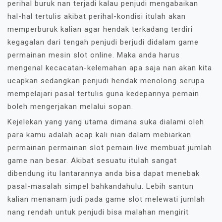
perihal buruk nan terjadi kalau penjudi mengabaikan
hal-hal tertulis akibat perihal-kondisi itulah akan
memperburuk kalian agar hendak terkadang terdiri
kegagalan dari tengah penjudi berjudi didalam game
permainan mesin slot online. Maka anda harus
mengenal kecacatan-kelemahan apa saja nan akan kita
ucapkan sedangkan penjudi hendak menolong serupa
mempelajari pasal tertulis guna kedepannya pemain
boleh mengerjakan melalui sopan.
Kejelekan yang yang utama dimana suka dialami oleh
para kamu adalah acap kali nian dalam mebiarkan
permainan permainan slot pemain live membuat jumlah
game nan besar. Akibat sesuatu itulah sangat
dibendung itu lantarannya anda bisa dapat menebak
pasal-masalah simpel bahkandahulu. Lebih santun
kalian menanam judi pada game slot melewati jumlah
nang rendah untuk penjudi bisa malahan mengirit