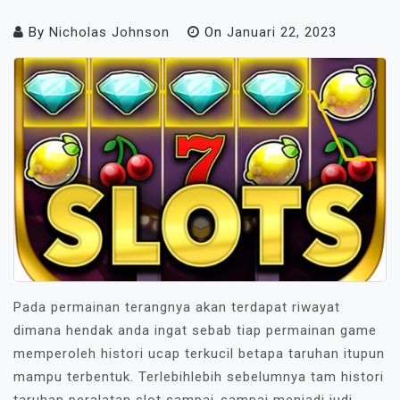
By
Nicholas Johnson
On
Januari 22, 2023
Pada permainan terangnya akan terdapat riwayat
dimana hendak anda ingat sebab tiap permainan game
memperoleh histori ucap terkucil betapa taruhan itupun
mampu terbentuk. Terlebihlebih sebelumnya tam histori
taruhan peralatan slot sampai-sampai menjadi judi