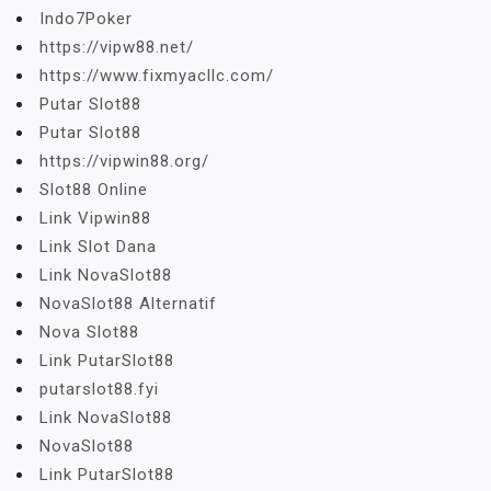
Indo7Poker
https://vipw88.net/
https://www.fixmyacllc.com/
Putar Slot88
Putar Slot88
https://vipwin88.org/
Slot88 Online
Link Vipwin88
Link Slot Dana
Link NovaSlot88
NovaSlot88 Alternatif
Nova Slot88
Link PutarSlot88
putarslot88.fyi
Link NovaSlot88
NovaSlot88
Link PutarSlot88