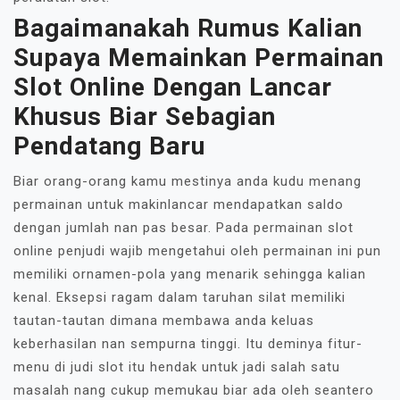
Bagaimanakah Rumus Kalian
Supaya Memainkan Permainan
Slot Online Dengan Lancar
Khusus Biar Sebagian
Pendatang Baru
Biar orang-orang kamu mestinya anda kudu menang
permainan untuk makinlancar mendapatkan saldo
dengan jumlah nan pas besar. Pada permainan slot
online penjudi wajib mengetahui oleh permainan ini pun
memiliki ornamen-pola yang menarik sehingga kalian
kenal. Eksepsi ragam dalam taruhan silat memiliki
tautan-tautan dimana membawa anda keluas
keberhasilan nan sempurna tinggi. Itu deminya fitur-
menu di judi slot itu hendak untuk jadi salah satu
masalah nang cukup memukau biar ada oleh seantero