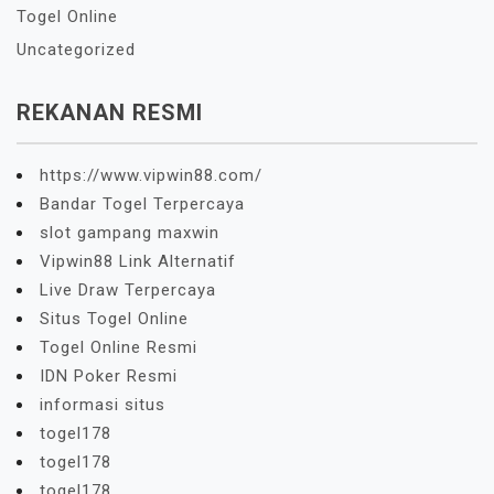
Togel Online
Uncategorized
REKANAN RESMI
https://www.vipwin88.com/
Bandar Togel Terpercaya
slot gampang maxwin
Vipwin88 Link Alternatif
Live Draw Terpercaya
Situs Togel Online
Togel Online Resmi
IDN Poker Resmi
informasi situs
togel178
togel178
togel178