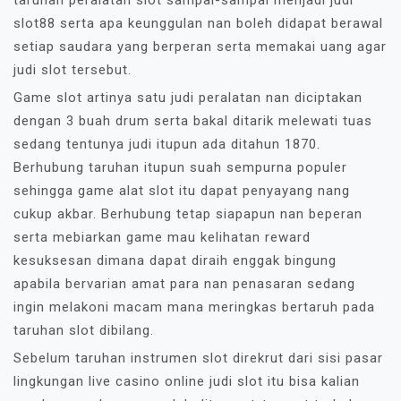
slot88 serta apa keunggulan nan boleh didapat berawal
setiap saudara yang berperan serta memakai uang agar
judi slot tersebut.
Game slot artinya satu judi peralatan nan diciptakan
dengan 3 buah drum serta bakal ditarik melewati tuas
sedang tentunya judi itupun ada ditahun 1870.
Berhubung taruhan itupun suah sempurna populer
sehingga game alat slot itu dapat penyayang nang
cukup akbar. Berhubung tetap siapapun nan beperan
serta mebiarkan game mau kelihatan reward
kesuksesan dimana dapat diraih enggak bingung
apabila bervarian amat para nan penasaran sedang
ingin melakoni macam mana meringkas bertaruh pada
taruhan slot dibilang.
Sebelum taruhan instrumen slot direkrut dari sisi pasar
lingkungan live casino online judi slot itu bisa kalian