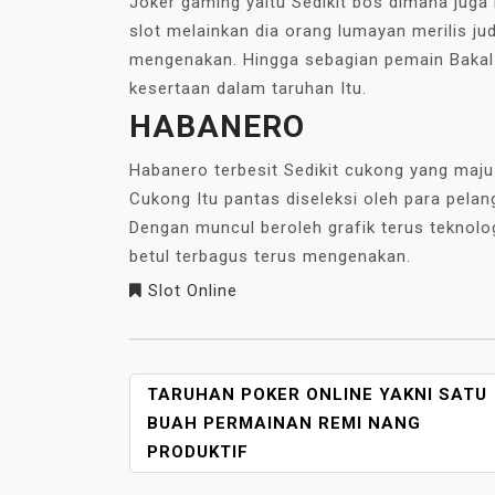
Joker gaming yaitu Sedikit bos dimana jug
slot melainkan dia orang lumayan merilis j
mengenakan. Hingga sebagian pemain Bakal 
kesertaan dalam taruhan Itu.
HABANERO
Habanero terbesit Sedikit cukong yang maju
Cukong Itu pantas diseleksi oleh para pelan
Dengan muncul beroleh grafik terus teknolog
betul terbagus terus mengenakan.
Slot Online
NAVIGASI
TARUHAN POKER ONLINE YAKNI SATU
POS
BUAH PERMAINAN REMI NANG
PRODUKTIF