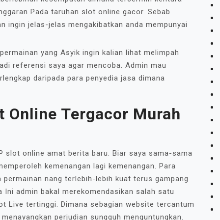
nggaran Pada taruhan slot online gacor. Sebab
n ingin jelas-jelas mengakibatkan anda mempunyai
i permainan yang Asyik ingin kalian lihat melimpah
 Jadi referensi saya agar mencoba. Admin mau
engkap daripada para penyedia jasa dimana
t Online Tergacor Murah
P slot online amat berita baru. Biar saya sama-sama
r memperoleh kemenangan lagi kemenangan. Para
 permainan nang terlebih-lebih kuat terus gampang
 Ini admin bakal merekomendasikan salah satu
ot Live tertinggi. Dimana sebagian website tercantum
 menayangkan perjudian sungguh menguntungkan.