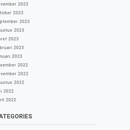
vember 2023
tober 2023
ptember 2023
ustus 2023
ret 2023
bruari 2023
nuari 2023
sember 2022
vember 2022
ustus 2022
i 2022
ril 2022
ATEGORIES