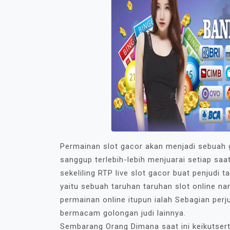
Permainan slot gacor akan menjadi sebuah g
sanggup terlebih-lebih menjuarai setiap saa
sekeliling RTP live slot gacor buat penjudi
yaitu sebuah taruhan taruhan slot online n
permainan online itupun ialah Sebagian per
bermacam golongan judi lainnya.
Sembarang Orang Dimana saat ini keikutsert