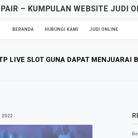
AIR – KUMPULAN WEBSITE JUDI O
BERANDA
HUBUNGI KAMI
JUDI ONLINE
RTP LIVE SLOT GUNA DAPAT MENJUARAI 
R
, 2022
Be