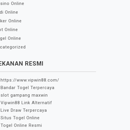
sino Online
di Online
ker Online
ot Online
gel Online
categorized
EKANAN RESMI
https://www.vipwin88.com/
Bandar Togel Terpercaya
slot gampang maxwin
Vipwin88 Link Alternatif
Live Draw Terpercaya
Situs Togel Online
Togel Online Resmi