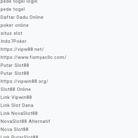
pede togel login
pede togel
Daftar Dadu Online
poker online
situs slot
Indo7Poker
https://vipw88.net/
https://www.fixmyacllc.com/
Putar Slot88
Putar Slot88
https://vipwin88.org/
Slot88 Online
Link Vipwin88
Link Slot Dana
Link NovaSlot88
NovaSlot88 Alternatif
Nova Slot88
Link PutarSlot88