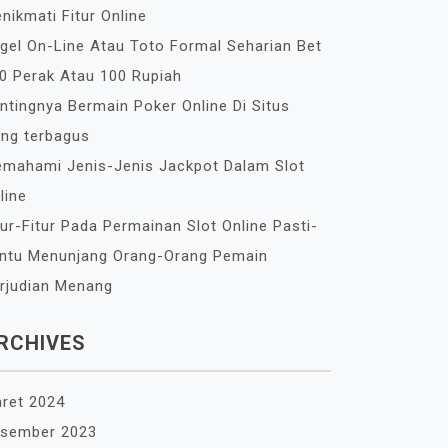
nikmati Fitur Online
gel On-Line Atau Toto Formal Seharian Bet
0 Perak Atau 100 Rupiah
ntingnya Bermain Poker Online Di Situs
ng terbagus
mahami Jenis-Jenis Jackpot Dalam Slot
line
tur-Fitur Pada Permainan Slot Online Pasti-
ntu Menunjang Orang-Orang Pemain
rjudian Menang
RCHIVES
ret 2024
sember 2023