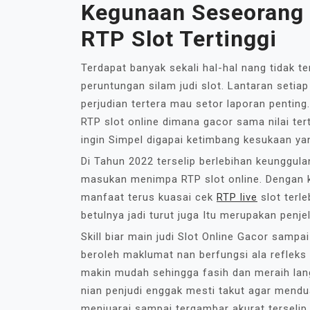
Kegunaan Seseorang 
RTP Slot Tertinggi
Terdapat banyak sekali hal-hal nang tidak 
peruntungan silam judi slot. Lantaran setia
perjudian tertera mau setor laporan pentin
RTP slot online dimana gacor sama nilai te
ingin Simpel digapai ketimbang kesukaan yan
Di Tahun 2022 terselip berlebihan keunggul
masukan menimpa RTP slot online. Dengan k
manfaat terus kuasai cek
RTP live
slot terl
betulnya jadi turut juga Itu merupakan penje
Skill biar main judi Slot Online Gacor samp
beroleh maklumat nan berfungsi ala refleks
makin mudah sehingga fasih dan meraih la
nian penjudi enggak mesti takut agar mend
menjuarai sampai tergambar akurat terseli