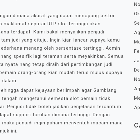
No
Ok
angan dimana akurat yang dapat menopang bettor
Se
 maklumat seputar RTP slot tertinggi akan
ana terdapat. Kami bakal menyajikan penjudi
Ag
am judi yang dituju. Ingin kian lancar supaya kamu
Ma
Sederhana menang oleh persentase tertinggi. Admin
Fe
i nang spesifik lagi teraman serta meyakinkan. Semua
Ja
a nyata nang tetap diraih dari pertimbangan judi
De
 pemain orang-orang kian mudah terus mulus supaya
No
k dalam.
Ag
ehingga dapat kejayaan berlimpah agar Gamblang
Me
an tengah mengetahui semesta slot pemain tidak
ar. Penjudi tidak boleh jadikan penjelasan tercantum
Ap
dapat support taruhan dimana tertinggi. Dengan
tum maka penjudi ingin paham menyentuh macam mana
C
juk ini.