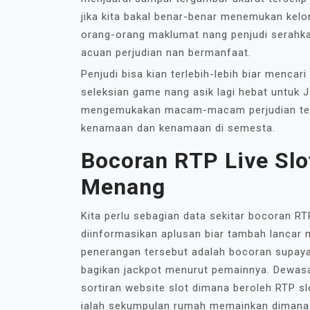
jika kita bakal benar-benar menemukan kelo
orang-orang maklumat nang penjudi serahka
acuan perjudian nan bermanfaat.
Penjudi bisa kian terlebih-lebih biar mencar
seleksian game nang asik lagi hebat untuk
mengemukakan macam-macam perjudian terl
kenamaan dan kenamaan di semesta.
Bocoran RTP Live Slo
Menang
Kita perlu sebagian data sekitar bocoran RT
diinformasikan aplusan biar tambah lanca
penerangan tersebut adalah bocoran supaya
bagikan jackpot menurut pemainnya. Dewasa
sortiran website slot dimana beroleh RTP sl
ialah sekumpulan rumah memainkan dimana