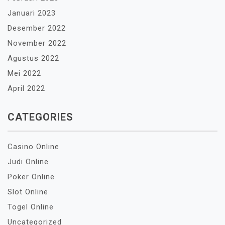
Januari 2023
Desember 2022
November 2022
Agustus 2022
Mei 2022
April 2022
CATEGORIES
Casino Online
Judi Online
Poker Online
Slot Online
Togel Online
Uncategorized