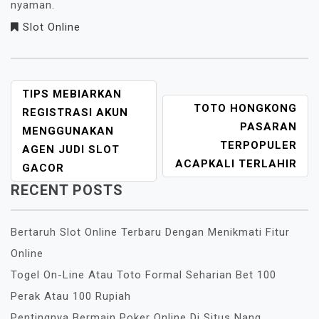
nyaman.
Slot Online
NAVIGASI
TIPS MEBIARKAN
TOTO HONGKONG
POS
REGISTRASI AKUN
PASARAN
MENGGUNAKAN
TERPOPULER
AGEN JUDI SLOT
ACAPKALI TERLAHIR
GACOR
RECENT POSTS
Bertaruh Slot Online Terbaru Dengan Menikmati Fitur
Online
Togel On-Line Atau Toto Formal Seharian Bet 100
Perak Atau 100 Rupiah
Pentingnya Bermain Poker Online Di Situs Nang