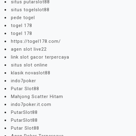
situs putarslot88
situs togelslot88
pede togel
togel 178
togel 178
https://togel178.com/
agen slot live22
link slot gacor terpercaya
situs slot online
klasik novaslot88
indo7poker
Putar Slot88
Mahjong Scatter Hitam
indo7poker.it.com
PutarSlot88
PutarSlot88
Putar Slot88