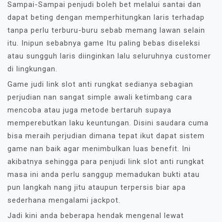
Sampai-Sampai penjudi boleh bet melalui santai dan
dapat beting dengan memperhitungkan laris terhadap
tanpa perlu terburu-buru sebab memang lawan selain
itu. Inipun sebabnya game Itu paling bebas diseleksi
atau sungguh laris diinginkan lalu seluruhnya customer
di lingkungan.
Game judi link slot anti rungkat sedianya sebagian
perjudian nan sangat simple awali ketimbang cara
mencoba atau juga metode bertaruh supaya
memperebutkan laku keuntungan. Disini saudara cuma
bisa meraih perjudian dimana tepat ikut dapat sistem
game nan baik agar menimbulkan luas benefit. Ini
akibatnya sehingga para penjudi link slot anti rungkat
masa ini anda perlu sanggup memadukan bukti atau
pun langkah nang jitu ataupun terpersis biar apa
sederhana mengalami jackpot.
Jadi kini anda beberapa hendak mengenal lewat