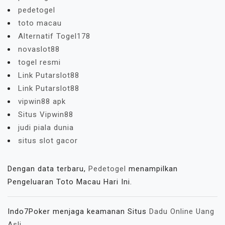
pedetogel
toto macau
Alternatif Togel178
novaslot88
togel resmi
Link Putarslot88
Link Putarslot88
vipwin88 apk
Situs Vipwin88
judi piala dunia
situs slot gacor
Dengan data terbaru,
Pedetogel
menampilkan
Pengeluaran Toto Macau Hari Ini.
Indo7Poker menjaga keamanan Situs
Dadu Online Uang
Asli
.