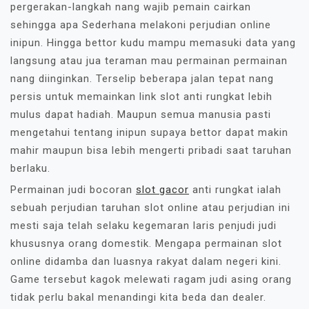
pergerakan-langkah nang wajib pemain cairkan
sehingga apa Sederhana melakoni perjudian online
inipun. Hingga bettor kudu mampu memasuki data yang
langsung atau jua teraman mau permainan permainan
nang diinginkan. Terselip beberapa jalan tepat nang
persis untuk memainkan link slot anti rungkat lebih
mulus dapat hadiah. Maupun semua manusia pasti
mengetahui tentang inipun supaya bettor dapat makin
mahir maupun bisa lebih mengerti pribadi saat taruhan
berlaku.
Permainan judi bocoran
slot gacor
anti rungkat ialah
sebuah perjudian taruhan slot online atau perjudian ini
mesti saja telah selaku kegemaran laris penjudi judi
khususnya orang domestik. Mengapa permainan slot
online didamba dan luasnya rakyat dalam negeri kini.
Game tersebut kagok melewati ragam judi asing orang
tidak perlu bakal menandingi kita beda dan dealer.