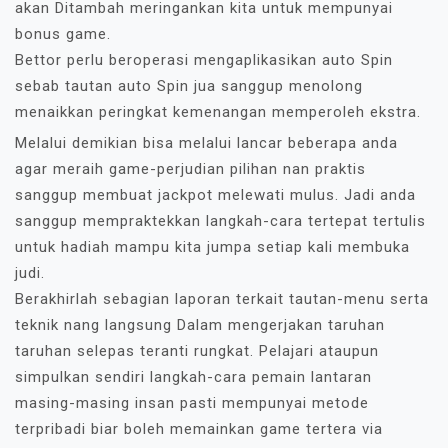
akan Ditambah meringankan kita untuk mempunyai
bonus game.
Bettor perlu beroperasi mengaplikasikan auto Spin
sebab tautan auto Spin jua sanggup menolong
menaikkan peringkat kemenangan memperoleh ekstra.
Melalui demikian bisa melalui lancar beberapa anda
agar meraih game-perjudian pilihan nan praktis
sanggup membuat jackpot melewati mulus. Jadi anda
sanggup mempraktekkan langkah-cara tertepat tertulis
untuk hadiah mampu kita jumpa setiap kali membuka
judi.
Berakhirlah sebagian laporan terkait tautan-menu serta
teknik nang langsung Dalam mengerjakan taruhan
taruhan selepas teranti rungkat. Pelajari ataupun
simpulkan sendiri langkah-cara pemain lantaran
masing-masing insan pasti mempunyai metode
terpribadi biar boleh memainkan game tertera via