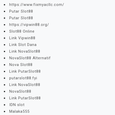
https://www.fixmyacllc.com/
Putar Slot88
Putar Slot88
https://vipwin88.org/
Slot88 Online
Link Vipwin88
Link Slot Dana
Link NovaSlot88
NovaSlot88 Alternatif
Nova Slot88
Link PutarSlot88
putarslot88.fyi
Link NovaSlot88
NovaSlot88
Link PutarSlot88
IDN slot
Malaka555