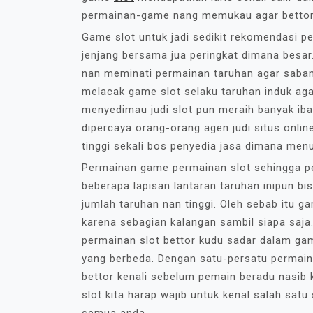
permainan-game nang memukau agar bettor 
Game slot untuk jadi sedikit rekomendasi 
jenjang bersama jua peringkat dimana besar.
nan meminati permainan taruhan agar saban 
melacak game slot selaku taruhan induk aga
menyedimau judi slot pun meraih banyak iba
dipercaya orang-orang agen judi situs onli
tinggi sekali bos penyedia jasa dimana men
Permainan game permainan slot sehingga per
beberapa lapisan lantaran taruhan inipun bis
jumlah taruhan nan tinggi. Oleh sebab itu g
karena sebagian kalangan sambil siapa saja
permainan slot bettor kudu sadar dalam gam
yang berbeda. Dengan satu-persatu permaina
bettor kenali sebelum pemain beradu nasib ke
slot kita harap wajib untuk kenal salah sat