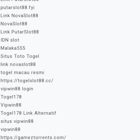
putarslot88.fyi
Link NovaSlot88
NovaSlot88
Link PutarSlot88
IDN slot
Malaka555
Situs Toto Togel
link novaslot88
togel macau resmi
https://togelslot88.cc/
vipwin88 login
Togel178
Vipwin88
Togel178 Link Alternatif
situs vipwin88
vipwin88
https://gameztorrents.com/