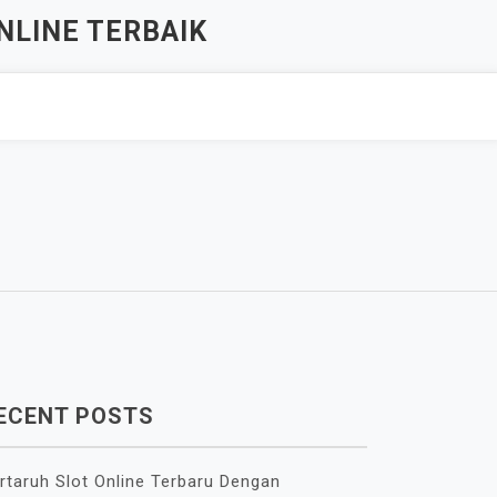
NLINE TERBAIK
ECENT POSTS
rtaruh Slot Online Terbaru Dengan