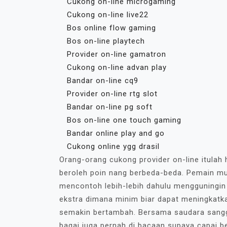
Cukong on-line microgaming
Cukong on-line live22
Bos online flow gaming
Bos on-line playtech
Provider on-line gamatron
Cukong on-line advan play
Bandar on-line cq9
Provider on-line rtg slot
Bandar on-line pg soft
Bos on-line one touch gaming
Bandar online play and go
Cukong online ygg drasil
Orang-orang cukong provider on-line itulah
beroleh poin nang berbeda-beda. Pemain mu
mencontoh lebih-lebih dahulu mengguningin
ekstra dimana minim biar dapat meningkatka
semakin bertambah. Bersama saudara sang
bagai juga pernah di bacaan supaya capai b