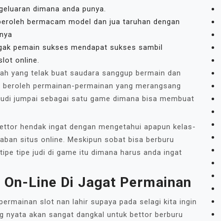
geluaran dimana anda punya.
mperoleh bermacam model dan jua taruhan dengan
unya
gak pemain sukses mendapat sukses sambil
lot online.
gkah yang telak buat saudara sanggup bermain dan
kin beroleh permainan-permainan yang merangsang
judi jumpai sebagai satu game dimana bisa membuat
bettor hendak ingat dengan mengetahui apapun kelas-
saban situs online. Meskipun sobat bisa berburu
tipe tipe judi di game itu dimana harus anda ingat
 On-Line Di Jagat Permainan
permainan slot nan lahir supaya pada selagi kita ingin
 nyata akan sangat dangkal untuk bettor berburu