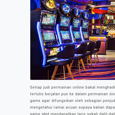
Setiap judi permainan online bakal menghadi
tertulis berjalan pun ke dalam permainan sl
game agar difungsikan oleh sebagian penju
mengetahui ramai acuan supaya kalian dapat
game
slot
mendapatkan laris sekali dalil-da