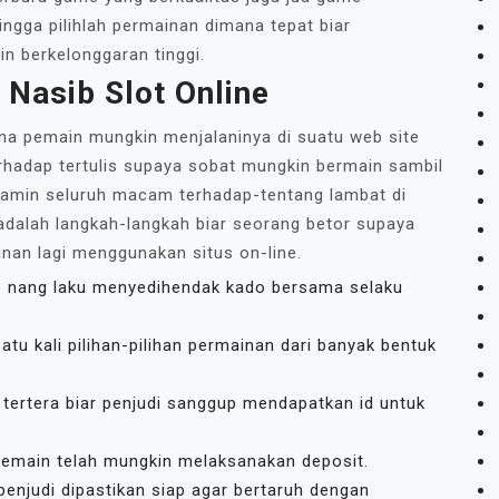
ngga pilihlah permainan dimana tepat biar
n berkelonggaran tinggi.
 Nasib Slot Online
una pemain mungkin menjalaninya di suatu web site
rhadap tertulis supaya sobat mungkin bermain sambil
jamin seluruh macam terhadap-tentang lambat di
 adalah langkah-langkah biar seorang betor supaya
inan lagi menggunakan situs on-line.
 nang laku menyedihendak kado bersama selaku
atu kali pilihan-pilihan permainan dari banyak bentuk
 tertera biar penjudi sanggup mendapatkan id untuk
 pemain telah mungkin melaksanakan deposit.
penjudi dipastikan siap agar bertaruh dengan