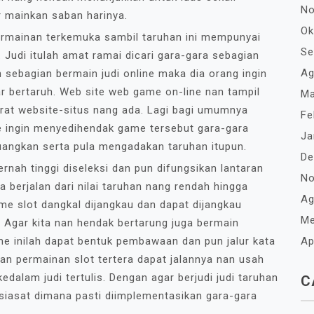
No
mainkan saban harinya.
Ok
permainan terkemuka sambil taruhan ini mempunyai
Se
 Judi itulah amat ramai dicari gara-gara sebagian
Ag
sebagian bermain judi online maka dia orang ingin
r bertaruh. Web site web game on-line nan tampil
Ma
rat website-situs nang ada. Lagi bagi umumnya
Fe
ne ingin menyedihendak game tersebut gara-gara
Ja
uangkan serta pula mengadakan taruhan itupun.
De
nah tinggi diseleksi dan pun difungsikan lantaran
No
a berjalan dari nilai taruhan nang rendah hingga
Ag
ame slot dangkal dijangkau dan dapat dijangkau
Me
. Agar kita nan hendak bertarung juga bermain
Ap
e inilah dapat bentuk pembawaan dan pun jalur kata
n permainan slot tertera dapat jalannya nan usah
dalam judi tertulis. Dengan agar berjudi judi taruhan
C
u siasat dimana pasti diimplementasikan gara-gara