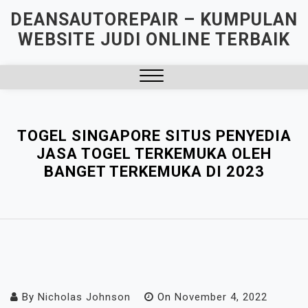
Skip
DEANSAUTOREPAIR – KUMPULAN
to
WEBSITE JUDI ONLINE TERBAIK
content
Close
Menu
TOGEL SINGAPORE SITUS PENYEDIA
JASA TOGEL TERKEMUKA OLEH
BANGET TERKEMUKA DI 2023
By
Nicholas Johnson
On
November 4, 2022