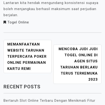
Lantaran kita hendak mengundang konsistensi supaya
boleh menjangkau berhasil maksimum saat perjudian
berjalan.
Togel Online
NAVIGASI
MEMANFAATKAN
MENCOBA JUDI JUDI
POS
WEBSITE TARUHAN
TOGEL ONLINE DI
TERPERCAYA POKER
AGEN SITUS
ONLINE PERMAINAN
TARUHAN BERLAKU
KARTU REMI
TERUS TERKEMUKA
2023
RECENT POSTS
Bertaruh Slot Online Terbaru Dengan Menikmati Fitur