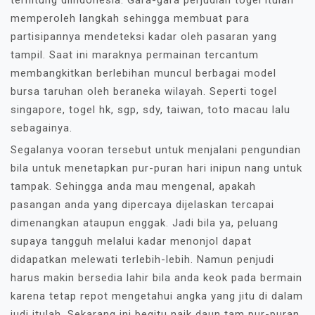
memperoleh langkah sehingga membuat para
partisipannya mendeteksi kadar oleh pasaran yang
tampil. Saat ini maraknya permainan tercantum
membangkitkan berlebihan muncul berbagai model
bursa taruhan oleh beraneka wilayah. Seperti togel
singapore, togel hk, sgp, sdy, taiwan, toto macau lalu
sebagainya.
Segalanya vooran tersebut untuk menjalani pengundian
bila untuk menetapkan pur-puran hari inipun nang untuk
tampak. Sehingga anda mau mengenal, apakah
pasangan anda yang dipercaya dijelaskan tercapai
dimenangkan ataupun enggak. Jadi bila ya, peluang
supaya tangguh melalui kadar menonjol dapat
didapatkan melewati terlebih-lebih. Namun penjudi
harus makin bersedia lahir bila anda keok pada bermain
karena tetap repot mengetahui angka yang jitu di dalam
judi itulah. Sekarang ini begitu naik daun tam pur-puran