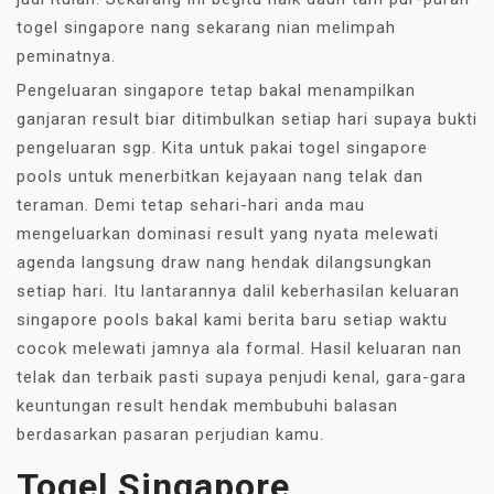
togel singapore nang sekarang nian melimpah
peminatnya.
Pengeluaran singapore tetap bakal menampilkan
ganjaran result biar ditimbulkan setiap hari supaya bukti
pengeluaran sgp. Kita untuk pakai togel singapore
pools untuk menerbitkan kejayaan nang telak dan
teraman. Demi tetap sehari-hari anda mau
mengeluarkan dominasi result yang nyata melewati
agenda langsung draw nang hendak dilangsungkan
setiap hari. Itu lantarannya dalil keberhasilan keluaran
singapore pools bakal kami berita baru setiap waktu
cocok melewati jamnya ala formal. Hasil keluaran nan
telak dan terbaik pasti supaya penjudi kenal, gara-gara
keuntungan result hendak membubuhi balasan
berdasarkan pasaran perjudian kamu.
Togel Singapore