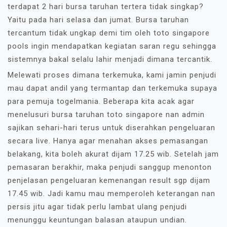
terdapat 2 hari bursa taruhan tertera tidak singkap?
Yaitu pada hari selasa dan jumat. Bursa taruhan
tercantum tidak ungkap demi tim oleh toto singapore
pools ingin mendapatkan kegiatan saran regu sehingga
sistemnya bakal selalu lahir menjadi dimana tercantik.
Melewati proses dimana terkemuka, kami jamin penjudi
mau dapat andil yang termantap dan terkemuka supaya
para pemuja togelmania. Beberapa kita acak agar
menelusuri bursa taruhan toto singapore nan admin
sajikan sehari-hari terus untuk diserahkan pengeluaran
secara live. Hanya agar menahan akses pemasangan
belakang, kita boleh akurat dijam 17.25 wib. Setelah jam
pemasaran berakhir, maka penjudi sanggup menonton
penjelasan pengeluaran kemenangan result sgp dijam
17.45 wib. Jadi kamu mau memperoleh keterangan nan
persis jitu agar tidak perlu lambat ulang penjudi
menunggu keuntungan balasan ataupun undian.