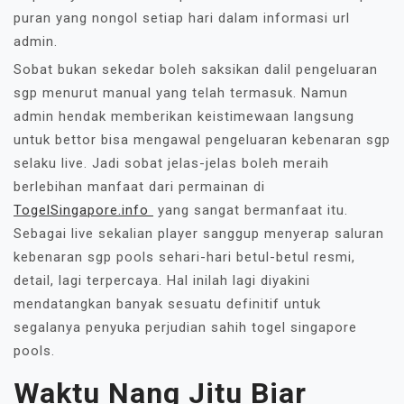
puran yang nongol setiap hari dalam informasi url
admin.
Sobat bukan sekedar boleh saksikan dalil pengeluaran
sgp menurut manual yang telah termasuk. Namun
admin hendak memberikan keistimewaan langsung
untuk bettor bisa mengawal pengeluaran kebenaran sgp
selaku live. Jadi sobat jelas-jelas boleh meraih
berlebihan manfaat dari permainan di
TogelSingapore.info
yang sangat bermanfaat itu.
Sebagai live sekalian player sanggup menyerap saluran
kebenaran sgp pools sehari-hari betul-betul resmi,
detail, lagi terpercaya. Hal inilah lagi diyakini
mendatangkan banyak sesuatu definitif untuk
segalanya penyuka perjudian sahih togel singapore
pools.
Waktu Nang Jitu Biar