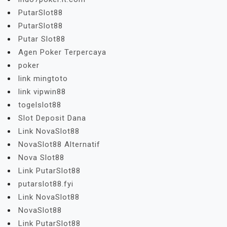
PutarSlot88
PutarSlot88
Putar Slot88
Agen Poker Terpercaya
poker
link mingtoto
link vipwin88
togelslot88
Slot Deposit Dana
Link NovaSlot88
NovaSlot88 Alternatif
Nova Slot88
Link PutarSlot88
putarslot88.fyi
Link NovaSlot88
NovaSlot88
Link PutarSlot88