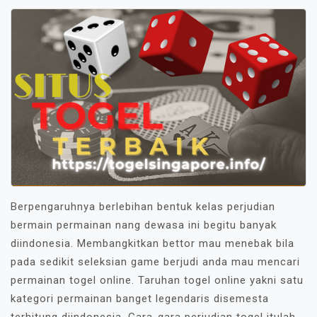
Berpengaruhnya berlebihan bentuk kelas perjudian
bermain permainan nang dewasa ini begitu banyak
diindonesia. Membangkitkan bettor mau menebak bila
pada sedikit seleksian game berjudi anda mau mencari
permainan togel online. Taruhan togel online yakni satu
kategori permainan banget legendaris disemesta
terhitung diindonesia. Gara-gara perjudian togel itulah