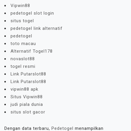
Vipwin88
pedetogel slot login
situs togel
pedetogel link alternatif
pedetogel
toto macau
Alternatif Togel178
novaslot88
togel resmi
Link Putarslot88
Link Putarslot88
vipwin88 apk
Situs Vipwin88
judi piala dunia
situs slot gacor
Dengan data terbaru,
Pedetogel
menampilkan