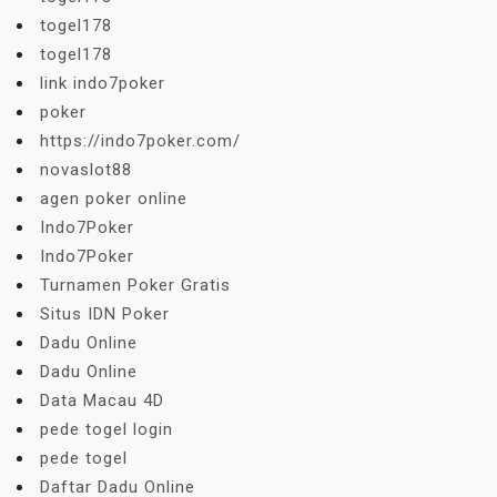
togel178
togel178
link indo7poker
poker
https://indo7poker.com/
novaslot88
agen poker online
Indo7Poker
Indo7Poker
Turnamen Poker Gratis
Situs IDN Poker
Dadu Online
Dadu Online
Data Macau 4D
pede togel login
pede togel
Daftar Dadu Online