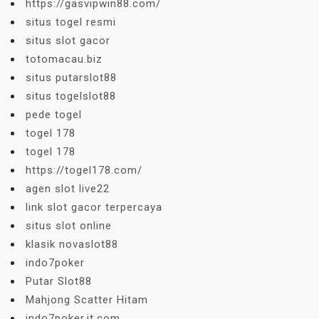
https://gasvipwin88.com/
situs togel resmi
situs slot gacor
totomacau.biz
situs putarslot88
situs togelslot88
pede togel
togel 178
togel 178
https://togel178.com/
agen slot live22
link slot gacor terpercaya
situs slot online
klasik novaslot88
indo7poker
Putar Slot88
Mahjong Scatter Hitam
indo7poker.it.com