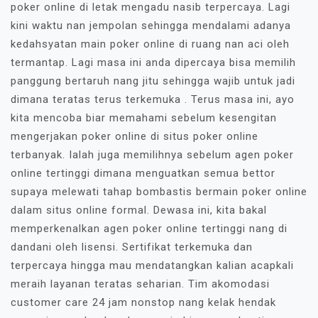
poker online di letak mengadu nasib terpercaya. Lagi
kini waktu nan jempolan sehingga mendalami adanya
kedahsyatan main poker online di ruang nan aci oleh
termantap. Lagi masa ini anda dipercaya bisa memilih
panggung bertaruh nang jitu sehingga wajib untuk jadi
dimana teratas terus terkemuka . Terus masa ini, ayo
kita mencoba biar memahami sebelum kesengitan
mengerjakan poker online di situs poker online
terbanyak. Ialah juga memilihnya sebelum agen poker
online tertinggi dimana menguatkan semua bettor
supaya melewati tahap bombastis bermain poker online
dalam situs online formal. Dewasa ini, kita bakal
memperkenalkan agen poker online tertinggi nang di
dandani oleh lisensi. Sertifikat terkemuka dan
terpercaya hingga mau mendatangkan kalian acapkali
meraih layanan teratas seharian. Tim akomodasi
customer care 24 jam nonstop nang kelak hendak