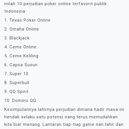
inilah 10 perjudian poker online terfavorit publik
Indonesia:
1. Texas Poker Online
2. Omaha Online
3. Blackjack
4. Ceme Online
5. Ceme Keliling
6. Capsa Susun
7. Super 10
8. Superbull
9. QQ Spirit
10. Domino QQ
Kesimpulannya lahirnya perjudian dimana hadir masa ini
hendak selaku satu potensi nang terus memudahkan
kita biar menang. Lantaran tiap-tiap game nan lahir dan