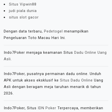
Situs Vipwin88
judi piala dunia
situs slot gacor
Dengan data terbaru,
Pedetogel
menampilkan
Pengeluaran Toto Macau Hari Ini.
Indo7Poker menjaga keamanan Situs
Dadu Online Uang
Asli
.
Indo7Poker, pusatnya permainan dadu online. Unduh
APK untuk akses eksklusif ke
Situs Dadu Online
Uang
Asli dengan beragam meja taruhan menarik di tahun
2026.
Indo7Poker, Situs
IDN Poker
Terpercaya, memberikan