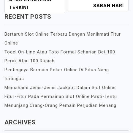
SABAN HARI
TERKINI
RECENT POSTS
Bertaruh Slot Online Terbaru Dengan Menikmati Fitur
Online
Togel On-Line Atau Toto Formal Seharian Bet 100
Perak Atau 100 Rupiah
Pentingnya Bermain Poker Online Di Situs Nang
terbagus
Memahami Jenis-Jenis Jackpot Dalam Slot Online
Fitur-Fitur Pada Permainan Slot Online Pasti-Tentu
Menunjang Orang-Orang Pemain Perjudian Menang
ARCHIVES